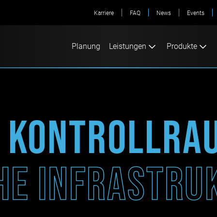
Karriere
FAQ
News
Events
Planung
Leistungen
Produkte
e Kontrollr
che Infrastr