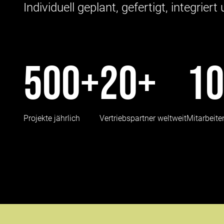
Individuell geplant, gefertigt, integrie
500+
20+
1
Projekte jährlich
Vertriebspartner weltweit
Mitarbeite