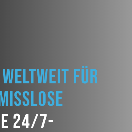
 weltweit für
omisslose
he 24/7-