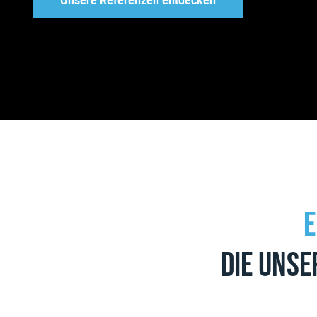
Unsere Referenzen entdecken
E
die unse