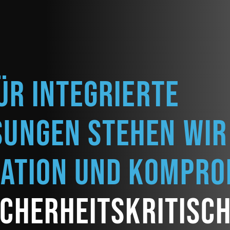
ür integrierte
sungen stehen wir
vation und kompr
icherheitskritisc