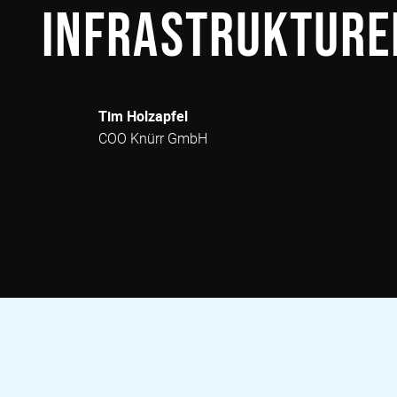
Infrastrukture
Tim Holzapfel
COO Knürr GmbH