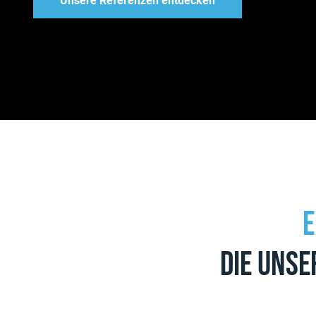
Unsere Referenzen entdecken
E
die unse