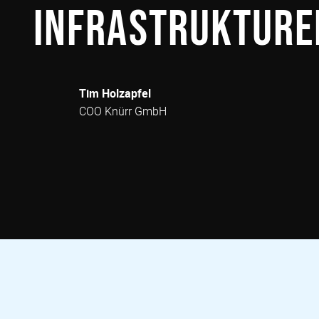
Infrastrukture
Tim Holzapfel
COO Knürr GmbH