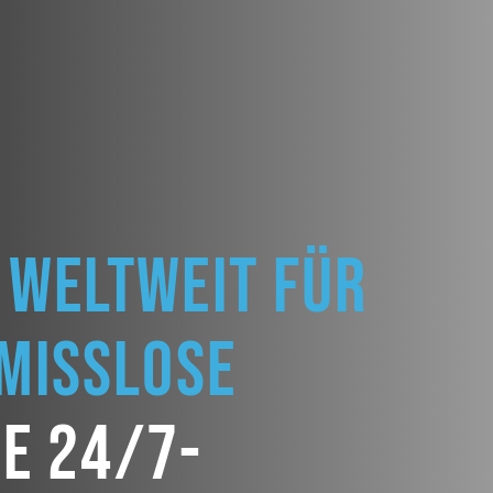
 weltweit für
omisslose
he 24/7-