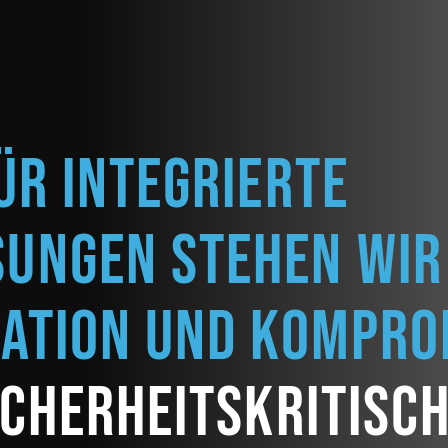
ür integrierte
sungen stehen wir
vation und kompr
icherheitskritisc