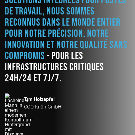
solutions intégrées pour postes
de travail, nous sommes
reconnus dans le monde entier
pour notre précision, notre
innovation et notre qualité sans
compromis
- pour les
infrastructures critiques
24h/24 et 7j/7.
Tim Holzapfel
COO Knürr GmbH