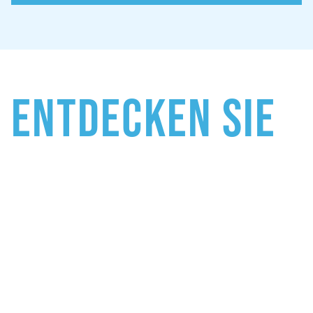
Entdecken Sie
unsere
Leistungen
Hochperformante Lösungen für entscheidungskritische
Bereiche – ergonomisch durchdacht, technologisch
wegweisend und 100% zuverlässig.