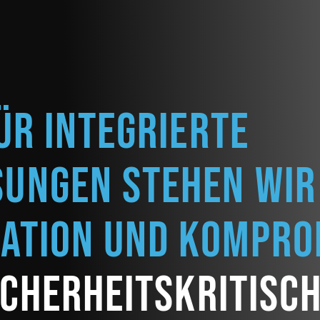
ür integrierte
sungen stehen wir
vation und kompr
icherheitskritisc