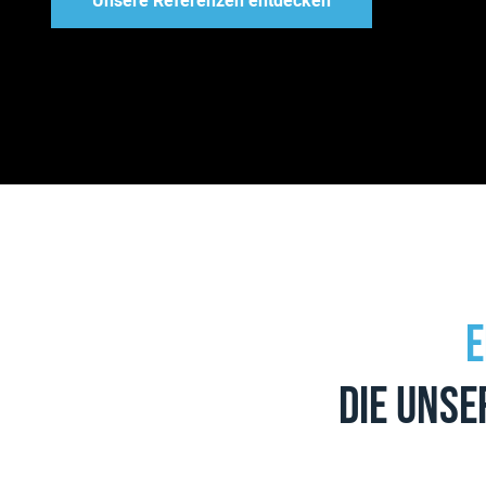
Unsere Referenzen entdecken
E
die unse