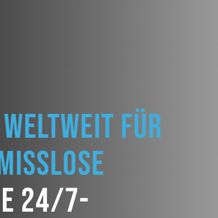
 weltweit für
omisslose
he 24/7-