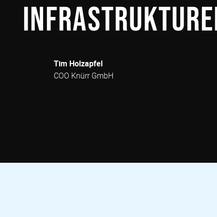
Infrastrukture
Tim Holzapfel
COO Knürr GmbH