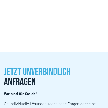
Hochperformante Lösungen für entscheidungskritische
Bereiche – ergonomisch durchdacht, technologisch
wegweisend und 100% zuverlässig.
Alle Leistungen entdecken
Jetzt unverbindlich
anfragen
Wir sind für Sie da!
Ob individuelle Lösungen, technische Fragen oder eine